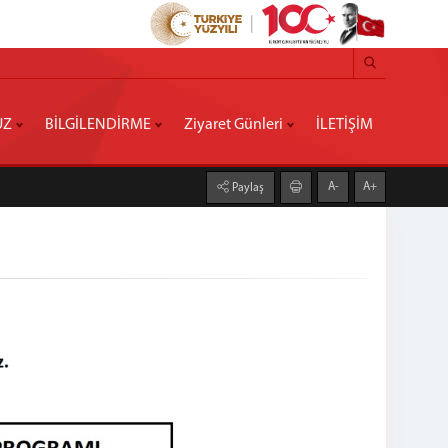
UZ
BİLGİLENDİRME
Ziyaret Günleri
İLETİŞİM
A-
A+
Paylaş