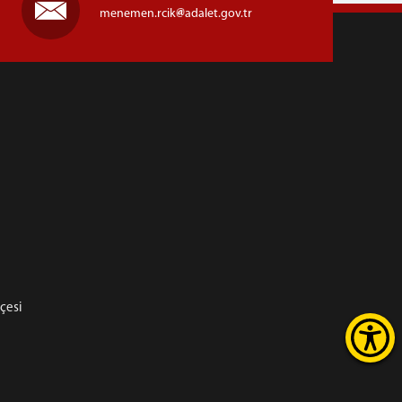
menemen.rcik
adalet.gov.tr
hçesi