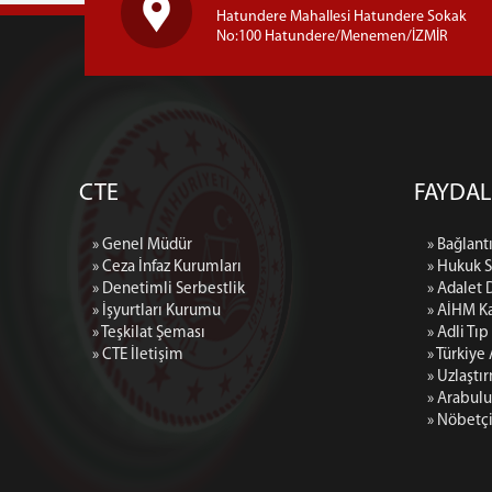
Hatundere Mahallesi Hatundere Sokak
No:100 Hatundere/Menemen/İZMİR
CTE
FAYDAL
» Genel Müdür
» Bağlantı
» Ceza İnfaz Kurumları
» Hukuk 
» Denetimli Serbestlik
» Adalet 
» İşyurtları Kurumu
» AİHM Ka
» Teşkilat Şeması
» Adli Tı
» CTE İletişim
» Türkiye
» Uzlaştı
» Arabulu
» Nöbetç