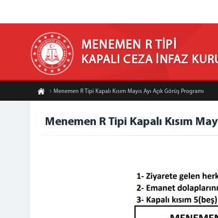
MENEMEN R TİPİ
KAPALI CEZA İNFAZ KU
Menemen R Tipi Kapalı Kısım Mayıs Ayı Açık Görüş Programı
Menemen R Tipi Kapalı Kısım May