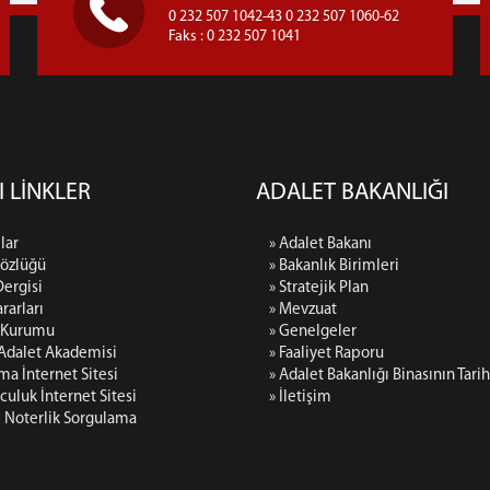
0 232 507 1042-43 0 232 507 1060-62
Faks : 0 232 507 1041
I LİNKLER
ADALET BAKANLIĞI
lar
» Adalet Bakanı
Sözlüğü
» Bakanlık Birimleri
Dergisi
» Stratejik Plan
rarları
» Mevzuat
p Kurumu
» Genelgeler
 Adalet Akademisi
» Faaliyet Raporu
rma İnternet Sitesi
» Adalet Bakanlığı Binasının Tari
culuk İnternet Sitesi
» İletişim
i Noterlik Sorgulama