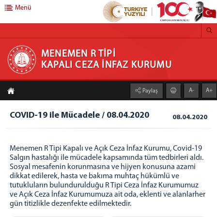
Menü
MENEMEN R TİPİ KAPALI CEZA İNFAZ KURUMU
MENEMEN R TİPİ
KAPALI CEZA İNFAZ KURUMU
ANASAYFA
A-
A+
Paylaş
KURUMUMUZ
Genel Bilgiler
COVID-19 ile Mücadele / 08.04.2020
08.04.2020
Birimlerimiz
İş Kollarımız
Menemen R Tipi Kapalı ve Açık Ceza İnfaz Kurumu, Covid-19
Unlu Mamuller Üretim Tesisi
Salgın hastalığı ile mücadele kapsamında tüm tedbirleri aldı.
Sosyal mesafenin korunmasına ve hijyen konusuna azami
Ziyaretçi Kafeterya
dikkat edilerek, hasta ve bakıma muhtaç hükümlü ve
Kantin
tutukluların bulundurulduğu R Tipi Ceza İnfaz Kurumumuz
ve Açık Ceza İnfaz Kurumumuza ait oda, eklenti ve alanlarher
Demir Atölyesi
gün titizlikle dezenfekte edilmektedir.
İnşaat - Onarım