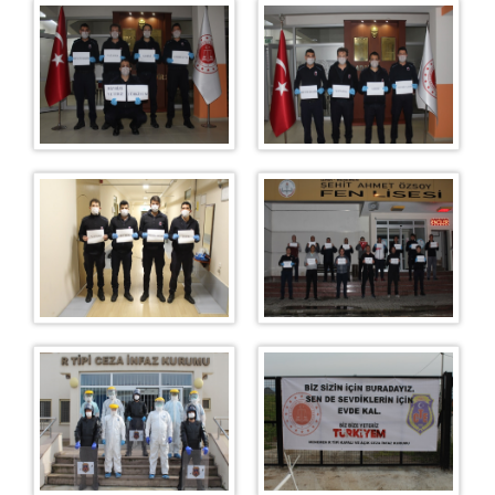
Terzihane
Sağlık Hizmetleri
Fotoğraf Galerisi
BİLGİLENDİRME
Görüş Süresince Alınacak Tedbirler
Telefonla Görüş Bilgilendirme
Ziyaret Yönetmeliği
Ziyaret Kuralları
Eşya Yönetmeliği
Para Yatırma İşlemi
Sıkça Sorulan Sorular
Ziyaret Günleri
Menemen R Tipi Açık Kısım Haftalık Görüş Programı
Menemen R Tipi Kapalı Kısım Ağustos Ayı Görüş
Programı
Menemen R Tipi Kapalı Kısım Ağustos Ayı Açık Görüş