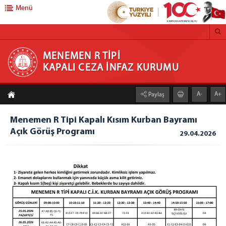
Menü
MENEMEN R TİPİ KAPALI CEZA İNFAZ KURUMU
MENEMEN R TİPİ
KAPALI CEZA İNFAZ KURUMU
ANASAYFA
A-
A+
Paylaş
KURUMUMUZ
Genel Bilgiler
Menemen R Tipi Kapalı Kısım Kurban Bayramı
Açık Görüş Programı
Birimlerimiz
29.04.2026
İş Kollarımız
Unlu Mamuller Üretim Tesisi
Ziyaretçi Kafeterya
Kantin
Demir Atölyesi
İnşaat - Onarım