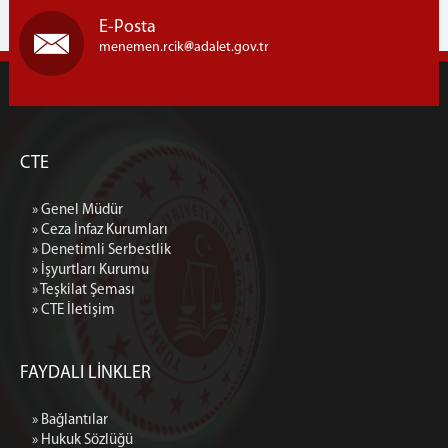
Programı
E-Posta
İLETİŞİM
menemen.rcik
adalet.gov.tr
CTE
» Genel Müdür
» Ceza İnfaz Kurumları
» Denetimli Serbestlik
» İşyurtları Kurumu
» Teşkilat Şeması
» CTE İletişim
FAYDALI LİNKLER
» Bağlantılar
» Hukuk Sözlüğü